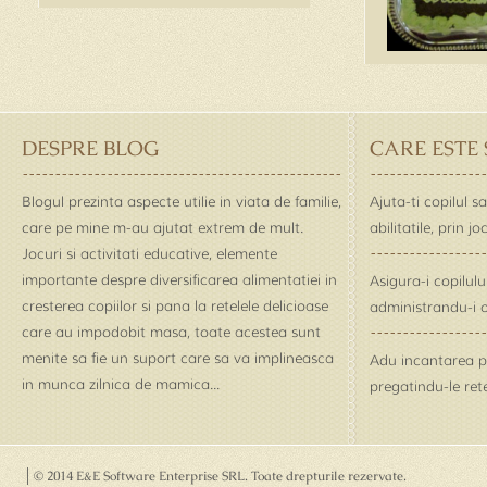
DESPRE BLOG
CARE ESTE
Blogul prezinta aspecte utilie in viata de familie,
Ajuta-ti copilul s
care pe mine m-au ajutat extrem de mult.
abilitatile, prin j
Jocuri si activitati educative, elemente
importante despre diversificarea alimentatiei in
Asigura-i copilul
cresterea copiilor si pana la retelele delicioase
administrandu-i o
care au impodobit masa, toate acestea sunt
menite sa fie un suport care sa va implineasca
Adu incantarea pe 
in munca zilnica de mamica...
pregatindu-le rete
© 2014 E&E Software Enterprise SRL
. Toate drepturile rezervate.