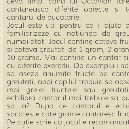
ceva timp, cand lui Octavian tare
cantareasca diferite obiecte si 
cantarul de bucatarie.
Jocul este util pentru ca ii ajuta 
familiarizeze cu notiunea de gre
numai atat. Jocul contine cateva fru
si cateva greutati de 1 gram, 2 gra
10 grame. Mai contine un cantar si
cu diferite exercitii. De exemplu i se
sa aseze anumite fructe pe cant
greutati, apoi copilul trebuie sa ob
mai grele: fructele sau greutat
echilibra cantarul mai trebuie sa p
sa ia? Dupa ce cantarul e echili
socoteste cate grame cantaresc fruc
Pe cutie scrie ca jocul e recomandat