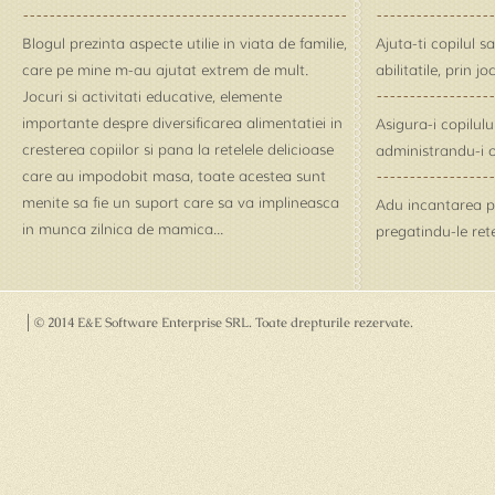
Blogul prezinta aspecte utilie in viata de familie,
Ajuta-ti copilul s
care pe mine m-au ajutat extrem de mult.
abilitatile, prin j
Jocuri si activitati educative, elemente
importante despre diversificarea alimentatiei in
Asigura-i copilul
cresterea copiilor si pana la retelele delicioase
administrandu-i o
care au impodobit masa, toate acestea sunt
menite sa fie un suport care sa va implineasca
Adu incantarea pe 
in munca zilnica de mamica...
pregatindu-le rete
© 2014 E&E Software Enterprise SRL
. Toate drepturile rezervate.