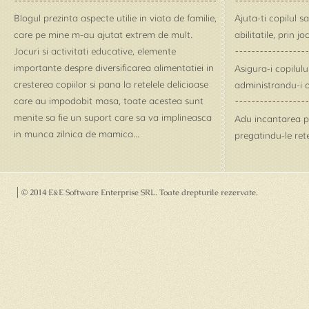
Blogul prezinta aspecte utilie in viata de familie,
Ajuta-ti copilul s
care pe mine m-au ajutat extrem de mult.
abilitatile, prin j
Jocuri si activitati educative, elemente
importante despre diversificarea alimentatiei in
Asigura-i copilul
cresterea copiilor si pana la retelele delicioase
administrandu-i o
care au impodobit masa, toate acestea sunt
menite sa fie un suport care sa va implineasca
Adu incantarea pe 
in munca zilnica de mamica...
pregatindu-le rete
© 2014 E&E Software Enterprise SRL
. Toate drepturile rezervate.